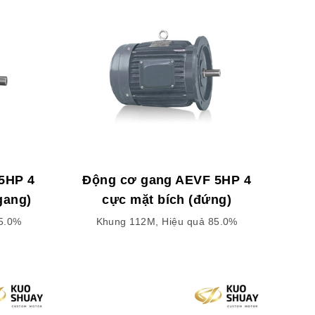
5HP 4
Động cơ gang AEVF 5HP 4
gang)
cực mặt bích (đứng)
5.0%
Khung 112M, Hiệu quả 85.0%