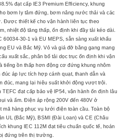
8.5% đạt cấp IE3 Premium Efficiency, khung
cho bơm ly tâm đứng, bơm nâng nước thải và các
ự. Được thiết kế cho vận hành liên tục theo
 nhiệt độ tăng thấp, ổn định khi đầy tải kéo dài.
EC 60034-30-1 và EU MEPS, sẵn sàng xuất khẩu
rường EU và Bắc Mỹ. Vỏ và giá đỡ bằng gang mang
cấu xuất sắc, phân bố tải dọc trục ổn định khi vận
và tiếng ồn thấp hơn động cơ đứng khung nhôm
 đúc áp lực tích hợp cánh quạt, thanh dẫn và
n đúc, mang lại hiệu suất khởi động vượt trội.
àn TEFC đạt cấp bảo vệ IP54, vận hành ổn định lâu
 bụi và ẩm. Điện áp rộng 200V đến 480V ở
 mã hàng phục vụ lưới điện toàn cầu. Toàn bộ
n UL (Bắc Mỹ), BSMI (Đài Loan) và CE (Châu
bích khung IEC 112M đạt tiêu chuẩn quốc tế, hoán
 bị đứng trên thị trường.