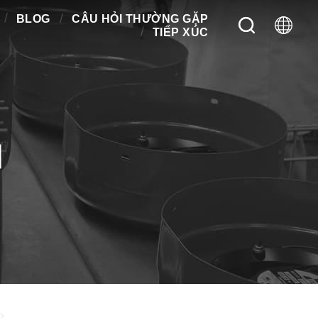
BLOG
CÂU HỎI THƯỜNG GẶP
TIẾP XÚC
M