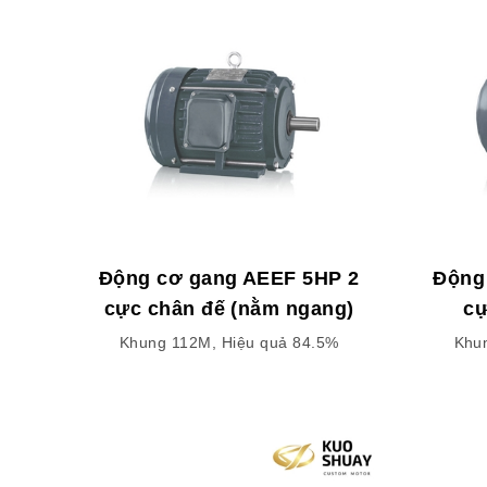
Động cơ gang AEEF 5HP 2
Động
cực chân đế (nằm ngang)
cự
Khung 112M, Hiệu quả 84.5%
Khu