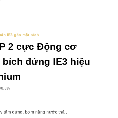
ẩn IE3 gắn mặt bích
P 2 cực Động cơ
 bích đứng IE3 hiệu
mium
88.5%
y tâm đứng, bơm nâng nước thải.