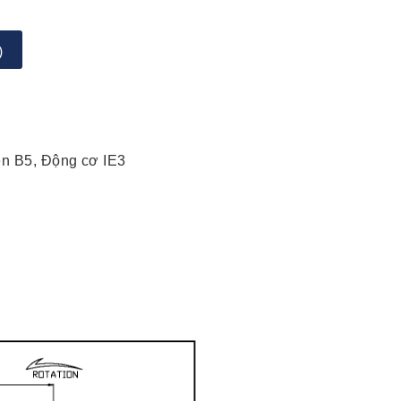
)
ện B5, Động cơ IE3