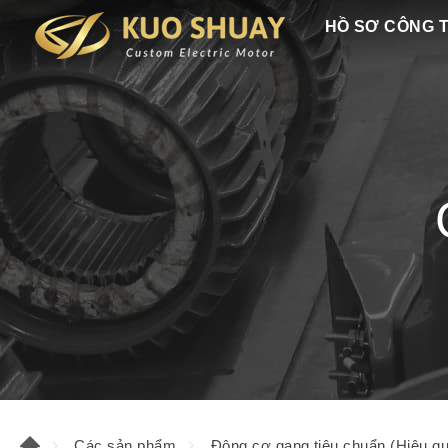
HỒ SƠ CÔNG 
Các sản phẩm
Động cơ gang tiêu chuẩn (Hiệu qu