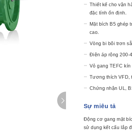
Thiết kế cho vận h
đặc tính ổn định.
Mặt bích B5 ghép tr
cao.
Vòng bi bôi trơn sẵ
Điện áp rộng 200-
Vỏ gang TEFC kín 
Tương thích VFD, 
Chứng nhận UL, B
Sự miêu tả
Động cơ gang mặt bí
sử dụng kết cấu lắp 