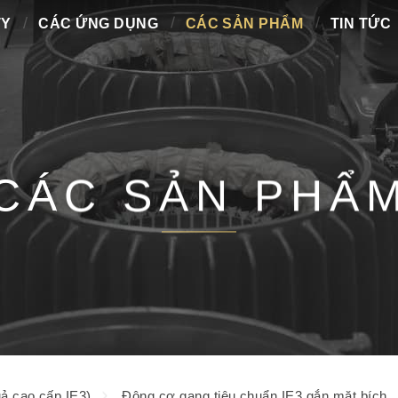
TY
CÁC ỨNG DỤNG
CÁC SẢN PHẨM
TIN TỨC
CÁC SẢN PHẨ
ả cao cấp IE3)
Động cơ gang tiêu chuẩn IE3 gắn mặt bích