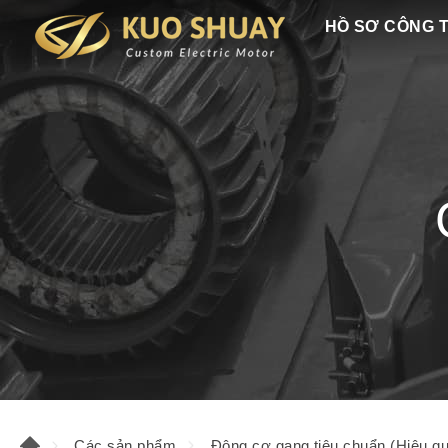
HỒ SƠ CÔNG 
Các sản phẩm
Động cơ gang tiêu chuẩn (Hiệu qu