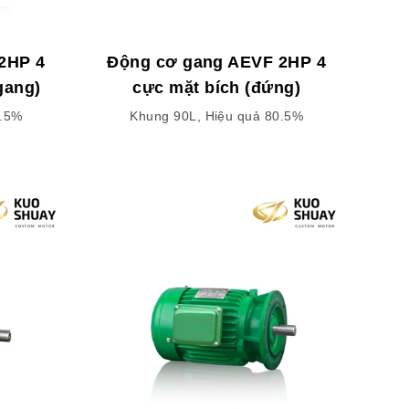
2HP 4
Động cơ gang AEVF 2HP 4
gang)
cực mặt bích (đứng)
0.5%
Khung 90L, Hiệu quả 80.5%