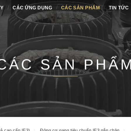
TY
CÁC ỨNG DỤNG
CÁC SẢN PHẨM
TIN TỨC
CÁC SẢN PHẨ
ả cao cấp IE3)
Động cơ gang tiêu chuẩn IE3 gắn chân