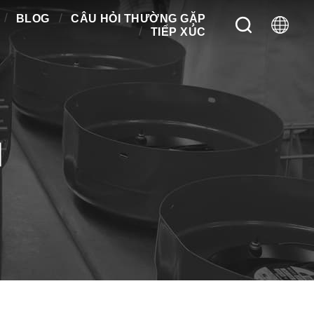
BLOG
CÂU HỎI THƯỜNG GẶP
TIẾP XÚC
M