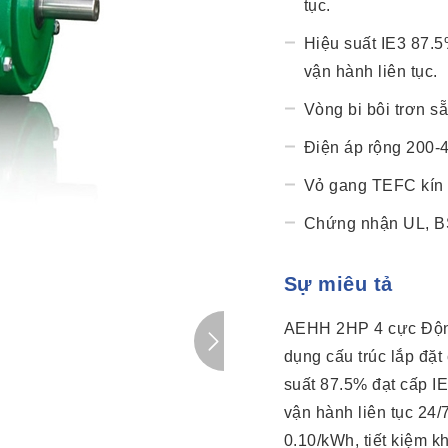
tục.
Hiệu suất IE3 87.5
vận hành liên tục.
Vòng bi bôi trơn sẵ
Điện áp rộng 200-
Vỏ gang TEFC kín 
Chứng nhận UL, B
Sự miêu tả
AEHH 2HP 4 cực Động
dụng cấu trúc lắp đặ
suất 87.5% đạt cấp IE
vận hành liên tục 24/
0.10/kWh, tiết kiệm 