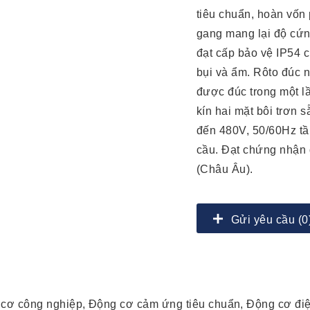
tiêu chuẩn, hoàn vốn
gang mang lại độ cứng
đạt cấp bảo vệ IP54 c
bụi và ẩm. Rôto đúc n
được đúc trong một lầ
kín hai mặt bôi trơn 
đến 480V, 50/60Hz tầ
cầu. Đạt chứng nhận 
(Châu Âu).
Gửi yêu cầu (0
 cơ công nghiệp, Động cơ cảm ứng tiêu chuẩn, Động cơ đi