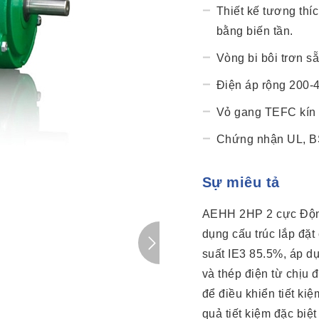
Thiết kế tương thí
bằng biến tần.
Vòng bi bôi trơn sẵ
Điện áp rộng 200-
Vỏ gang TEFC kín 
Chứng nhận UL, B
Sự miêu tả
AEHH 2HP 2 cực Động
dụng cấu trúc lắp đặ
suất IE3 85.5%, áp d
và thép điện từ chịu
để điều khiển tiết kiệ
quả tiết kiệm đặc biệ