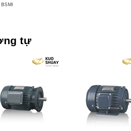
, BSMI
ơng tự