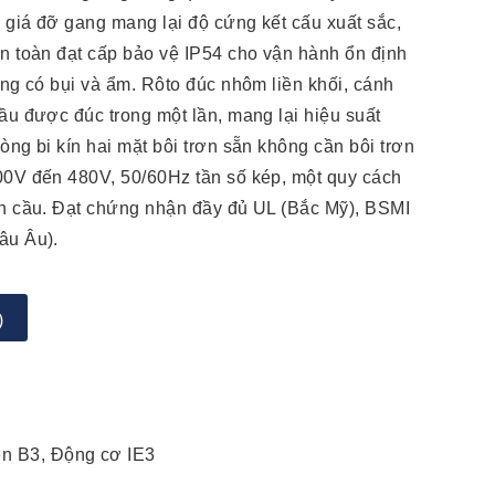
à giá đỡ gang mang lại độ cứng kết cấu xuất sắc,
àn toàn đạt cấp bảo vệ IP54 cho vận hành ổn định
ờng có bụi và ẩm. Rôto đúc nhôm liền khối, cánh
ầu được đúc trong một lần, mang lại hiệu suất
òng bi kín hai mặt bôi trơn sẵn không cần bôi trơn
00V đến 480V, 50/60Hz tần số kép, một quy cách
àn cầu. Đạt chứng nhận đầy đủ UL (Bắc Mỹ), BSMI
âu Âu).
)
ện B3, Động cơ IE3