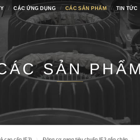
TY
CÁC ỨNG DỤNG
CÁC SẢN PHẨM
TIN TỨC
CÁC SẢN PHẨ
ả cao cấp IE3)
Động cơ gang tiêu chuẩn IE3 gắn chân