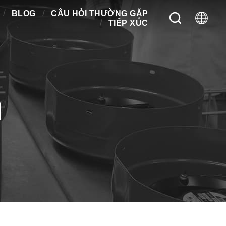
BLOG
CÂU HỎI THƯỜNG GẶP
TIẾP XÚC
M