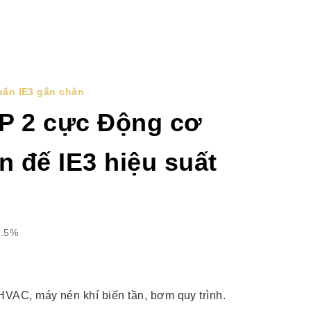
uẩn IE3 gắn chân
P 2 cực Động cơ
n đế IE3 hiệu suất
5.5%
VAC, máy nén khí biến tần, bơm quy trình.