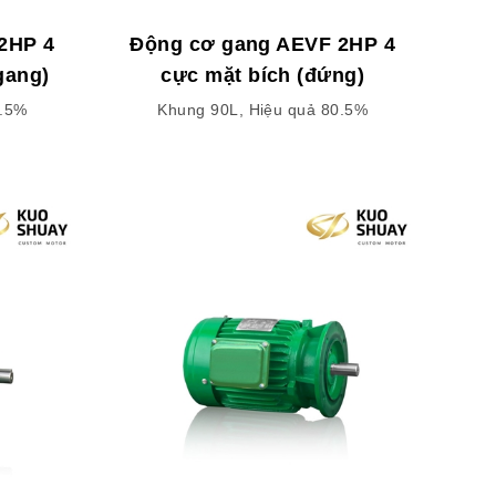
2HP 4
Động cơ gang AEVF 2HP 4
gang)
cực mặt bích (đứng)
0.5%
Khung 90L, Hiệu quả 80.5%