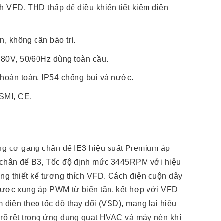
ch VFD, THD thấp để điều khiển tiết kiệm điện
n, không cần bảo trì.
480V, 50/60Hz dùng toàn cầu.
hoàn toàn, IP54 chống bụi và nước.
SMI, CE.
 cơ gang chân đế IE3 hiệu suất Premium áp
t chân đế B3, Tốc độ định mức 3445RPM với hiệu
ụng thiết kế tương thích VFD. Cách điện cuộn dây
 được xung áp PWM từ biến tần, kết hợp với VFD
m điện theo tốc độ thay đổi (VSD), mang lại hiệu
t rõ rệt trong ứng dụng quạt HVAC và máy nén khí