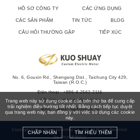
HỒ SƠ CÔNG TY
CÁC ỨNG DỤNG
CÁC SẢN PHẨM
TIN TỨC
BLOG
CÂU HỎI THƯỜNG GẶP
TIẾP XÚC
No. 6, Gouxin Rd., Shengang Dist., Taichung City 429,
Taiwan (R.O.C.)
Điện thoại :
+886-4-2562-2116
SỐ FAX : +886-4-2561-2892
Trang web này sử dụng cookie của bên thứ ba để cung cấp
trải nghiệm điều hướng tốt nhất. Bằng cách tiếp tục duyệt
MAIL :
sales73@ksmotor.tw
qua trang web này, bạn đồng ý với việc sử dụng các cookie
này.
Copyright © Kuo Shuay Industrial Co., Ltd. All Rights Reserved.
CHẤP NHẬN
TÌM HIỂU THÊM
Da-Vinci
網頁設計