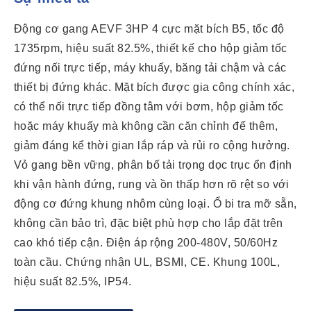
Động cơ gang AEVF 3HP 4 cực mặt bích B5, tốc độ
1735rpm, hiệu suất 82.5%, thiết kế cho hộp giảm tốc
đứng nối trực tiếp, máy khuấy, băng tải chậm và các
thiết bị đứng khác. Mặt bích được gia công chính xác,
có thể nối trực tiếp đồng tâm với bơm, hộp giảm tốc
hoặc máy khuấy mà không cần căn chỉnh đế thêm,
giảm đáng kể thời gian lắp ráp và rủi ro cộng hưởng.
Vỏ gang bền vững, phân bố tải trọng dọc trục ổn định
khi vận hành đứng, rung và ồn thấp hơn rõ rệt so với
động cơ đứng khung nhôm cùng loại. Ổ bi tra mỡ sẵn,
không cần bảo trì, đặc biệt phù hợp cho lắp đặt trên
cao khó tiếp cận. Điện áp rộng 200-480V, 50/60Hz
toàn cầu. Chứng nhận UL, BSMI, CE. Khung 100L,
hiệu suất 82.5%, IP54.