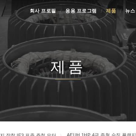
회사 프로필
응용 프로그램
제품
뉴스
제품
AEUH 1HP 4극 주철 수직 플랜
지 장착 IE3 표준 주철 모터